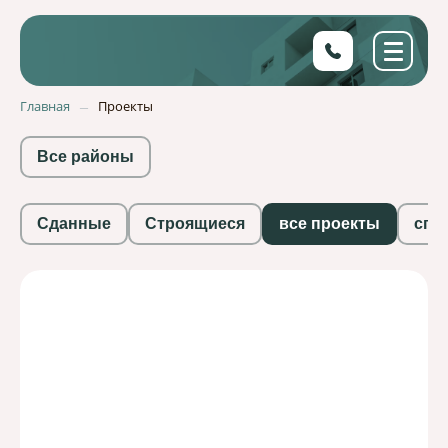
Главная
Проекты
Все районы
Сданные
Строящиеся
все проекты
спе