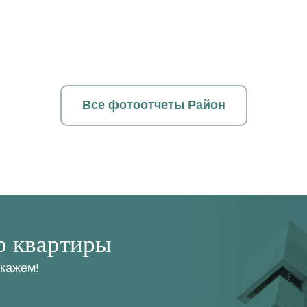
Все фотоотчеты Район
р квартиры
окажем!