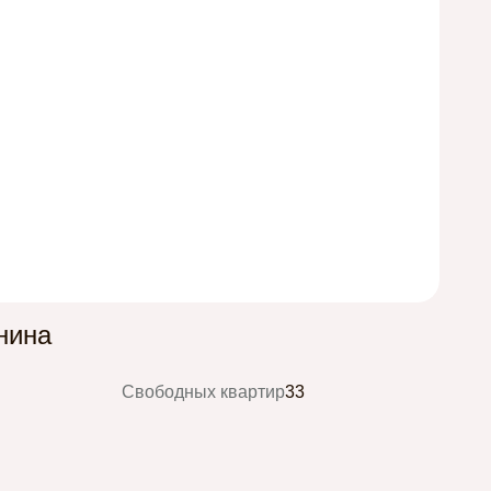
инина
Свободных квартир
33